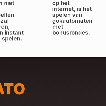
 niet
op het
internet, is het
ellen
spelen van
 zal
gokautomaten
ren,
met
n instant
bonusrondes.
 spelen.
ATO