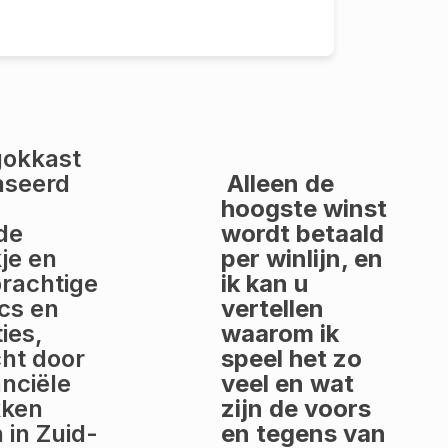
gokkast
aseerd
Alleen de
hoogste winst
de
wordt betaald
je en
per winlijn, en
prachtige
ik kan u
cs en
vertellen
ies,
waarom ik
cht door
speel het zo
anciële
veel en wat
kken
zijn de voors
 in Zuid-
en tegens van