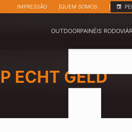
IMPRESSÃO
QUEM SOMOS
PE
OUTDOOR
PAINÉIS RODOVIÁ
P ECHT GELD