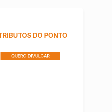
TRIBUTOS DO PONTO
QUERO DIVULGAR