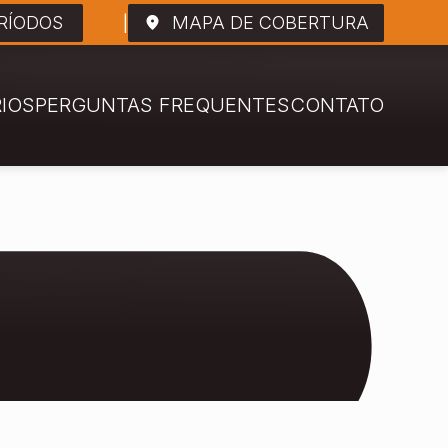
RÍODOS
MAPA DE COBERTURA
RIOS
PERGUNTAS FREQUENTES
CONTATO