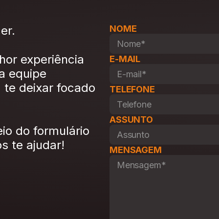
er.
NOME
hor experiência
E-MAIL
a equipe
 te deixar focado
TELEFONE
ASSUNTO
io do formulário
 te ajudar!
MENSAGEM