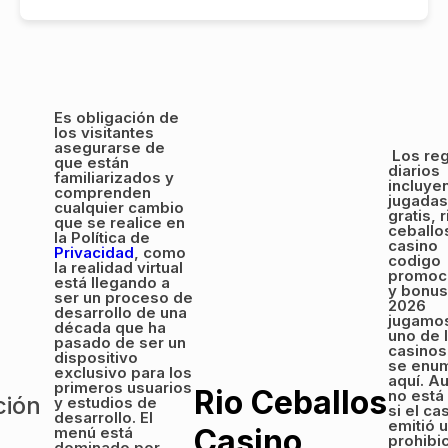
Es obligación de
los visitantes
asegurarse de
Los reg
que están
diarios
familiarizados y
incluye
comprenden
jugadas
cualquier cambio
gratis, r
que se realice en
ceballo
la Política de
casino
Privacidad
, como
codigo
la realidad virtual
promoc
está llegando a
y bonus
ser un proceso de
2026
desarrollo de una
jugamo
década que ha
uno de 
pasado de ser un
casinos
dispositivo
se enu
exclusivo para los
aquí. A
primeros usuarios
Rio Ceballos
no está
ión
y estudios de
si el ca
desarrollo. El
emitió 
Casino
menú está
prohibi
dominado por