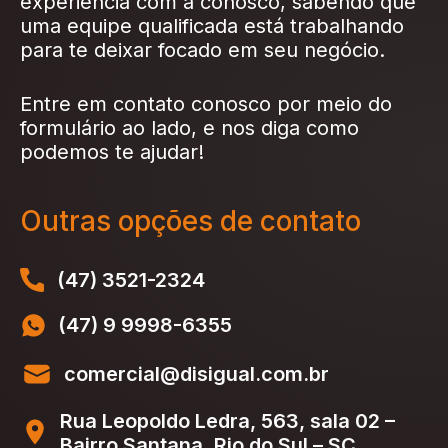
experiência com a conosco, sabendo que
uma equipe qualificada está trabalhando
para te deixar focado em seu negócio.
Entre em contato conosco por meio do
formulário ao lado, e nos diga como
podemos te ajudar!
Outras opções de contato
(47) 3521-2324
(47) 9 9998-6355
comercial@disigual.com.br
Rua Leopoldo Ledra, 563, sala 02 –
Bairro Santana, Rio do Sul – SC