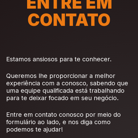
ENTRE EM
CONTATO
Estamos ansiosos para te conhecer.
Queremos lhe proporcionar a melhor
experiência com a conosco, sabendo que
uma equipe qualificada está trabalhando
para te deixar focado em seu negócio.
Entre em contato conosco por meio do
formulário ao lado, e nos diga como
podemos te ajudar!