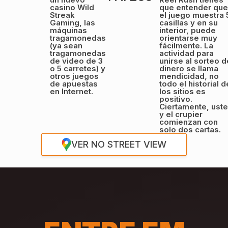
casino Wild
que entender qu
Streak
el juego muestra 
Gaming, las
casillas y en su
máquinas
interior, puede
tragamonedas
orientarse muy
(ya sean
fácilmente. La
tragamonedas
actividad para
de video de 3
unirse al sorteo d
o 5 carretes) y
dinero se llama
otros juegos
mendicidad, no
de apuestas
todo el historial d
en Internet.
los sitios es
positivo.
Ciertamente, ust
y el crupier
comienzan con
solo dos cartas.
VER NO STREET VIEW