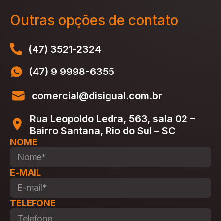
Outras opções de contato
(47) 3521-2324
(47) 9 9998-6355
comercial@disigual.com.br
Rua Leopoldo Ledra, 563, sala 02 –
Bairro Santana, Rio do Sul – SC
NOME
E-MAIL
TELEFONE